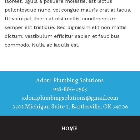
laoreet, ligula a posuere molestie, est lectus
pellentesque nunc, vel congue mauris erat at lacus.
Ut volutpat libero at nisi mollis, condimentum
semper elit tristique. Sed dignissim elit non mattis
dictum. Vestibulum efficitur sapien et faucibus
commodo. Nulla ac iaculis est.
Adoni Plumbing Solutions
918-886-0563
adoniplumbingsolutions@gmail.com
3503 Michigan Suite 1
,
Bartlesville
,
OK
74006
HOME